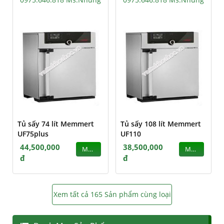
Tủ sấy 74 lít Memmert
Tủ sấy 108 lít Memmert
UF75plus
UF110
44,500,000
38,500,000
MUA
MUA
đ
đ
Xem tất cả 165 Sản phẩm cùng loại