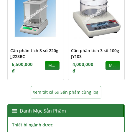
Cân phân tích 3 số 220g
Cân phân tích 3 số 100g
JJ223BC
JY103
6,500,000
4,000,000
MUA
MUA
đ
đ
Xem tất cả 69 Sản phẩm cùng loại
Danh Mục Sản Phẩm
Thiết bị ngành dược