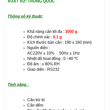
XUẤT XỨ: TRUNG QUỐC
Thông số kỹ thuật:
Khả năng cân tối đa :
3
000 g
Độ chính xác :
0.1 g
Kích thước bàn cân : 190 x 160 (mm)
Nguồn điện :
AC220V ± 10% 50Hz ± 1Hz
Nhiệt độ hoạt động : 0 ~40 ℃
Độ ẩm : ≤ 80% RH
Giao diện : RS232
Tính năng :
Cân trừ bì
Cân đếm