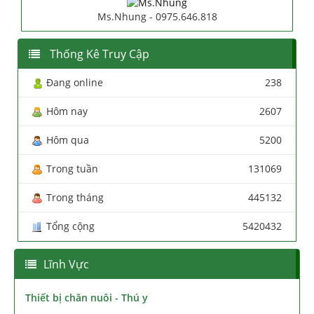
Ms.Nhung - 0975.646.818
Thống Kê Truy Cập
Đang online
238
Hôm nay
2607
Hôm qua
5200
Trong tuần
131069
Trong tháng
445132
Tổng cộng
5420432
Lĩnh Vực
Thiết bị chăn nuôi - Thú y