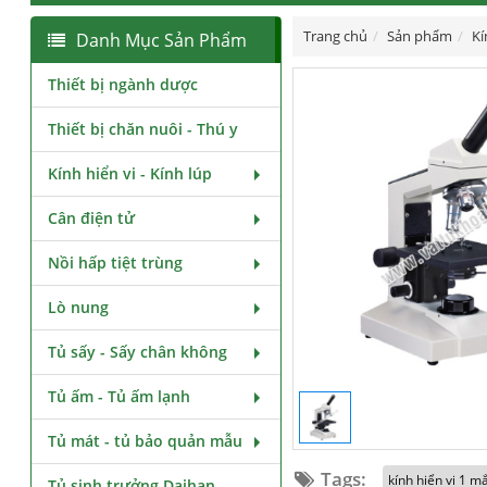
Trang chủ
Sản phẩm
Kí
Danh Mục Sản Phẩm
Thiết bị ngành dược
Thiết bị chăn nuôi - Thú y
Kính hiển vi - Kính lúp
Cân điện tử
Nồi hấp tiệt trùng
Lò nung
Tủ sấy - Sấy chân không
Tủ ấm - Tủ ấm lạnh
Tủ mát - tủ bảo quản mẫu
Tags:
kính hiển vi 1 m
Tủ sinh trưởng Daihan