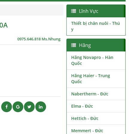
Lĩnh Vực
00A
Thiết bị chăn nuôi - Thú
y
0975.646.818 Ms.Nhung
Hãng
Hãng Novapro - Hàn
Quốc
Hãng Haier - Trung
Quốc
Nabertherm - Đức
Elma - Đức
ẽ
Hettich - Đức
Memmert - Đức