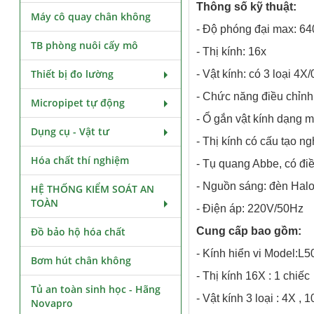
Thông số kỹ thuật:
Máy cô quay chân không
- Độ phóng đại max: 64
TB phòng nuôi cấy mô
- Thị kính: 16x
Thiết bị đo lường
- Vật kính: có 3 loại 4X
- Chức năng điều chỉnh 
Micropipet tự động
- Ổ gắn vật kính dạng mâ
Dụng cụ - Vật tư
- Thị kính có cấu tạo ng
Hóa chất thí nghiệm
- Tụ quang Abbe, có đi
- Nguồn sáng: đèn Ha
HỆ THỐNG KIỂM SOÁT AN
TOÀN
- Điện áp: 220V/50Hz
Đồ bảo hộ hóa chất
Cung cấp bao gồm:
- Kính hiển vi Model:L5
Bơm hút chân không
- Thị kính 16X : 1 chiếc
Tủ an toàn sinh học - Hãng
- Vật kính 3 loại : 4X , 
Novapro