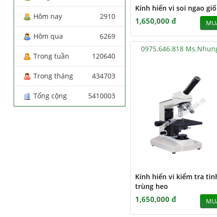
Kính hiển vi soi ngao gi
Hôm nay
2910
1,650,000 đ
MU
Hôm qua
6269
0975.646.818 Ms.Nhun
Trong tuần
120640
Trong tháng
434703
Tổng cộng
5410003
Kính hiển vi kiểm tra tin
trùng heo
1,650,000 đ
MU