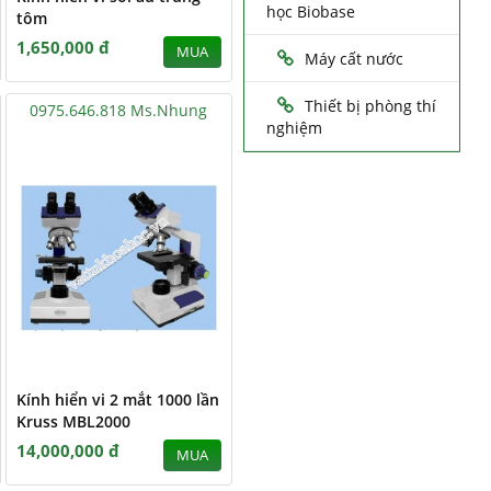
học Biobase
tôm
1,650,000 đ
MUA
Máy cất nước
Thiết bị phòng thí
0975.646.818 Ms.Nhung
nghiệm
Kính hiển vi 2 mắt 1000 lần
Kruss MBL2000
14,000,000 đ
MUA