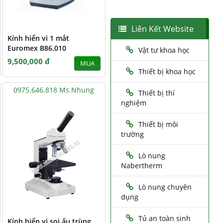
Liên Kết Website
Kính hiển vi 1 mắt
Euromex B86.010
Vật tư khoa học
9,500,000 đ
MUA
Thiết bị khoa học
0975.646.818 Ms.Nhung
Thiết bị thí
nghiệm
Thiết bị môi
trường
Lò nung
Nabertherm
Lò nung chuyên
dụng
Tủ an toàn sinh
Kính hiển vi soi ấu trùng