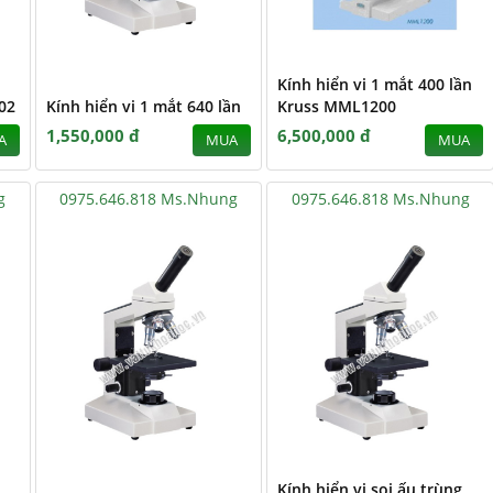
Kính hiển vi 1 mắt 400 lần
02
Kính hiển vi 1 mắt 640 lần
Kruss MML1200
1,550,000 đ
6,500,000 đ
A
MUA
MUA
g
0975.646.818 Ms.Nhung
0975.646.818 Ms.Nhung
Kính hiển vi soi ấu trùng