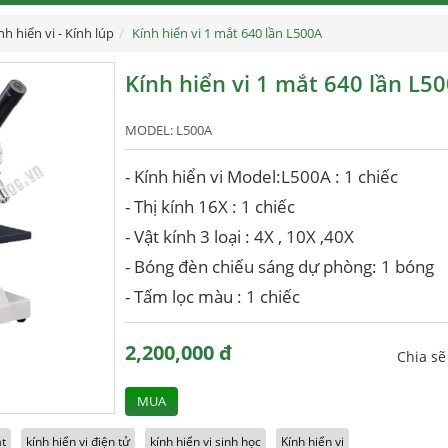
nh hiển vi - Kính lúp
Kính hiển vi 1 mắt 640 lần L500A
Kính hiển vi 1 mắt 640 lần L5
MODEL:
L500A
- Kính hiển vi Model:L500A : 1 chiếc
- Thị kính 16X : 1 chiếc
- Vật kính 3 loại : 4X , 10X ,40X
- Bóng đèn chiếu sáng dự phòng: 1 bóng
- Tấm lọc màu : 1 chiếc
2,200,000 đ
Chia s
MUA
ắt
kính hiển vi điện tử
kính hiển vi sinh học
Kính hiển vi