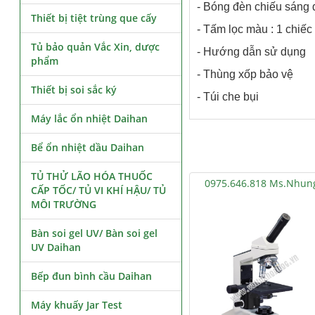
- Bóng đèn chiếu sáng 
Thiết bị tiệt trùng que cấy
- Tấm lọc màu : 1 chiếc
Tủ bảo quản Vắc Xin, dược
- Hướng dẫn sử dụng
phẩm
- Thùng xốp bảo vệ
Thiết bị soi sắc ký
- Túi che bụi
Máy lắc ổn nhiệt Daihan
Bể ổn nhiệt dầu Daihan
TỦ THỬ LÃO HÓA THUỐC
0975.646.818 Ms.Nhun
CẤP TỐC/ TỦ VI KHÍ HẬU/ TỦ
MÔI TRƯỜNG
Bàn soi gel UV/ Bàn soi gel
UV Daihan
Bếp đun bình cầu Daihan
Máy khuấy Jar Test