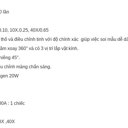
0 lần
/0.10, 10X.0.25, 40X/0.65
thô và điều chỉnh tinh với độ chính xác giúp việc soi mẫu dễ d
m xoay 360° và có 3 vị trí lắp vật kính.
hiêng 45°.
ều chỉnh màng chắn sáng.
logen 20W
00A : 1 chiếc
10X ,40X