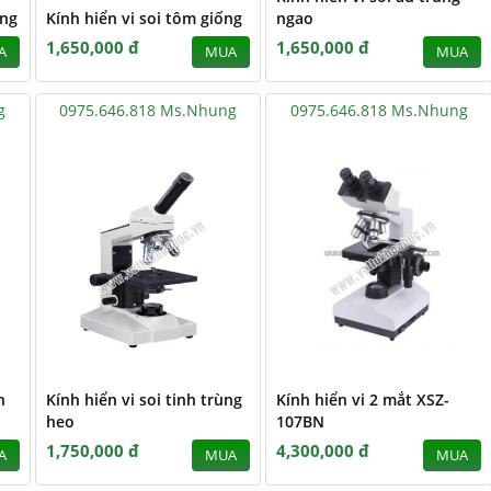
ống
Kính hiển vi soi tôm giống
ngao
1,650,000 đ
1,650,000 đ
A
MUA
MUA
g
0975.646.818 Ms.Nhung
0975.646.818 Ms.Nhung
h
Kính hiển vi soi tinh trùng
Kính hiển vi 2 mắt XSZ-
heo
107BN
1,750,000 đ
4,300,000 đ
A
MUA
MUA