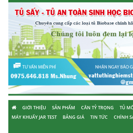
GIỚI THIỆU
SẢN PHẨM
CÂN TỶ TRỌNG
TỦ MÔ
MÁY KHUẤY JAR TEST
BẢNG GIÁ
TIN TỨC
CHÍNH S