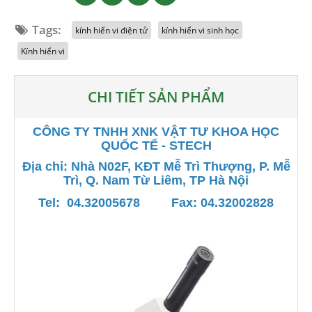
Tags:
kính hiển vi điện tử
kính hiển vi sinh học
Kính hiển vi
CHI TIẾT SẢN PHẨM
CÔNG TY TNHH XNK VẬT TƯ KHOA HỌC
QUỐC TẾ - STECH
Địa chỉ: Nhà N02F, KĐT Mễ Trì Thượng, P. Mễ
Trì, Q. Nam Từ Liêm, TP Hà Nội
Tel: 04.32005678
Fax: 04.32002828