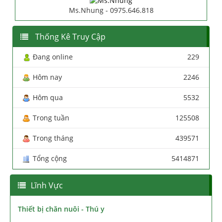
Ms.Nhung - 0975.646.818
Thống Kê Truy Cập
Đang online
229
Hôm nay
2246
Hôm qua
5532
Trong tuần
125508
Trong tháng
439571
Tổng cộng
5414871
Lĩnh Vực
Thiết bị chăn nuôi - Thú y