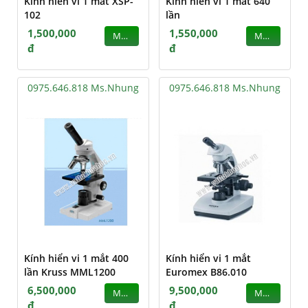
Kính hiển vi 1 mắt XSP-
Kính hiển vi 1 mắt 640
102
lần
1,500,000
1,550,000
MUA
MUA
đ
đ
0975.646.818 Ms.Nhung
0975.646.818 Ms.Nhung
Kính hiển vi 1 mắt 400
Kính hiển vi 1 mắt
lần Kruss MML1200
Euromex B86.010
6,500,000
9,500,000
MUA
MUA
đ
đ