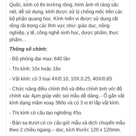
Quốc, kính có thị trường rộng, hình ảnh rõ ràng sắc
nét, dễ sử dụng, kính được xử lý chống mốc trên các
bộ phận quang học. Kính hiển vi được sử dụng rất
rộng rãi trong các lĩnh vực như: giáo dục, nông
nghiệp, y tế, công nghệ sinh học, dược phẩm, thực
phẩm…
Thông số chính:
- Độ phóng đại max: 640 lần
- Thị kính: 10x hoặc 16x
- Vật kính: có 3 loại 4X/0.10, 10X.0.25, 40X/0.65
- Chức năng điều chỉnh thô và điều chỉnh tinh với độ
chính xác 4μm giúp việc soi mẫu dễ dàng. - Ổ gắn vật
kính dạng mâm xoay 360o và có 3 vị trí lắp vật kính.
- Thị kính có cấu tạo nghiêng 45o.
- Bàn sa trượt có cơ cấu giữ mẫu và dịch chuyển mẫu
theo 2 chiều ngang – dọc, kích thước 120 x 120mm.