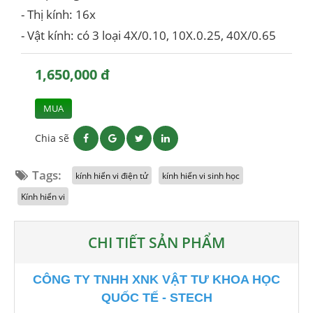
- Thị kính: 16x
- Vật kính: có 3 loại 4X/0.10, 10X.0.25, 40X/0.65
1,650,000 đ
MUA
Chia sẽ
Tags:
kính hiển vi điện tử
kính hiển vi sinh học
Kính hiển vi
CHI TIẾT SẢN PHẨM
CÔNG TY TNHH XNK VẬT TƯ KHOA HỌC
QUỐC TẾ - STECH