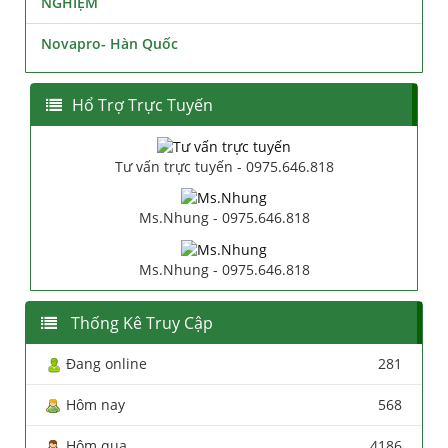
NGHIỆM
Novapro- Hàn Quốc
Hổ Trợ Trực Tuyến
Tư vấn trực tuyến - 0975.646.818
Ms.Nhung - 0975.646.818
Ms.Nhung - 0975.646.818
Thống Kê Truy Cập
Đang online
281
Hôm nay
568
Hôm qua
4186