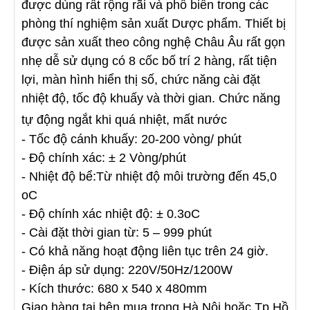
được dùng rất rộng rãi và phổ biến trong các
phòng thí nghiệm sản xuất Dược phẩm. Thiết bị
được sản xuất theo công nghệ Châu Âu rất gọn
nhẹ dễ sử dụng có 8 cốc bố trí
2 hàng, rất tiện
lợi, màn hình hiển thị số, chức năng cài đặt
nhiệt độ, tốc độ khuấy và thời gian. Chức năng
tự
động ngắt khi quá nhiệt, mất nước
- Tốc độ cánh khuấy: 20-200 vòng/ phút
- Độ chính xác: ± 2 Vòng/phút
- Nhiệt độ bể:Từ nhiệt độ môi trường đến 45,0
oC
- Độ chính xác nhiệt độ: ± 0.3oC
- Cài đặt thời gian từ: 5 – 999 phút
- Có khả năng hoạt động liên tục trên 24 giờ.
- Điện áp sử dụng: 220V/50Hz/1200W
- Kích thước: 680 x 540 x 480mm
Giao hàng tại bên mua trong Hà Nội hoặc Tp Hồ