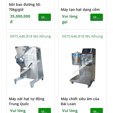
Nồi bao đường 50-
70kg/giờ
Máy tạo hạt dạng cốm
35,000,000
Vui lòng
MUA
MUA
đ
gọi
0975.646.818 Ms.Nhung
0975.646.818 Ms.Nhung
Máy xát hạt tự động
Máy chiết siêu âm của
Trung Quốc
Đài Loan
Vui lòng
Vui lòng
MUA
MUA