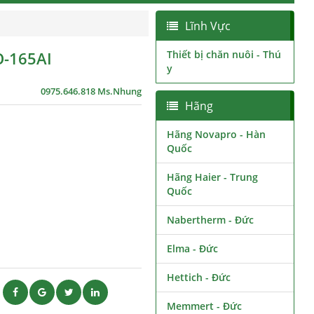
Lĩnh Vực
O-165AI
Thiết bị chăn nuôi - Thú
y
0975.646.818 Ms.Nhung
Hãng
Hãng Novapro - Hàn
Quốc
Hãng Haier - Trung
Quốc
Nabertherm - Đức
Elma - Đức
Hettich - Đức
ẽ
Memmert - Đức