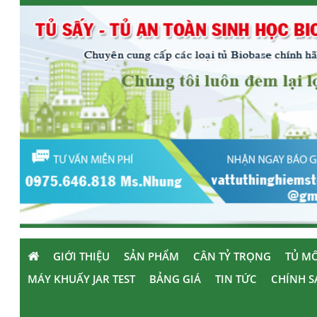
GIỚI THIỆU
SẢN PHẨM
CÂN TỶ TRỌNG
TỦ MÔ
MÁY KHUẤY JAR TEST
BẢNG GIÁ
TIN TỨC
CHÍNH S