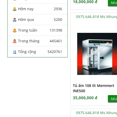
18,000,000 đ
MU
Hôm nay
2936
0975.646.818 Ms.Nhun
Hôm qua
5200
Trong tuần
131398
Trong tháng
445461
Tổng cộng
5420761
Tủ ấm 108 lít Memmert
INE500
35,000,000 đ
MU
0975.646.818 Ms.Nhun