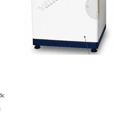
T
ốc
c