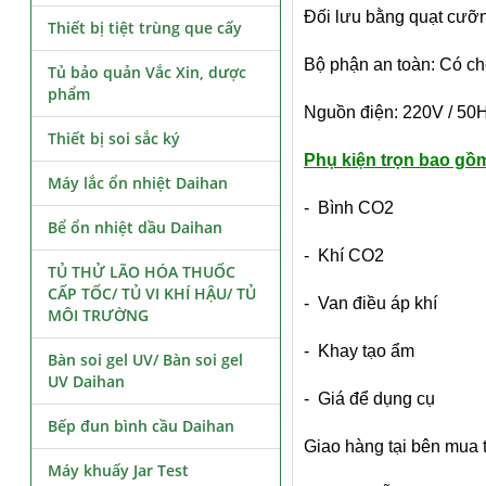
Đối lưu bằng quạt cưỡng
Thiết bị tiệt trùng que cấy
Bộ phận an toàn: Có chế 
Tủ bảo quản Vắc Xin, dược
phẩm
Nguồn điện: 220V / 50H
Thiết bị soi sắc ký
Phụ kiện trọn bao gồ
Máy lắc ổn nhiệt Daihan
- Bình CO2
Bể ổn nhiệt dầu Daihan
- Khí CO2
TỦ THỬ LÃO HÓA THUỐC
CẤP TỐC/ TỦ VI KHÍ HẬU/ TỦ
- Van điều áp khí
MÔI TRƯỜNG
- Khay tạo ẩm
Bàn soi gel UV/ Bàn soi gel
UV Daihan
- Giá để dụng cụ
Bếp đun bình cầu Daihan
Giao hàng tại bên mua 
Máy khuấy Jar Test