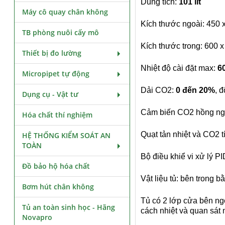
Dung tích:
101 lít
Máy cô quay chân không
Kích thước ngoài: 450
TB phòng nuôi cấy mô
Kích thước trong: 600 
Thiết bị đo lường
Nhiệt độ cài đặt max:
6
Micropipet tự động
Dải CO2:
0 đến 20%
, 
Dụng cụ - Vật tư
Cảm biến CO2 hồng ngoạ
Hóa chất thí nghiệm
Quạt tản nhiệt và CO2 t
HỆ THỐNG KIỂM SOÁT AN
TOÀN
Bộ điều khiể vi xử lý PI
Đồ bảo hộ hóa chất
Vật liệu tủ: bên trong 
Bơm hút chân không
Tủ có 2 lớp cửa bên ngo
Tủ an toàn sinh học - Hãng
cách nhiệt và quan sát
Novapro