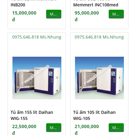
INB200
Memmert INC108med
15,000,000
95,000,000
MUA
MUA
đ
đ
0975.646.818 Ms.Nhung
0975.646.818 Ms.Nhung
Tủ ấm 155 lít Daihan
Tủ ấm 105 lít Daihan
WIG-155
WIG-105
22,500,000
21,000,000
MUA
MUA
đ
đ