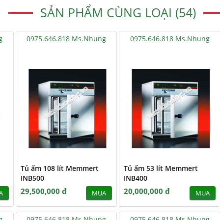
SẢN PHẨM CÙNG LOẠI (54)
g
0975.646.818 Ms.Nhung
0975.646.818 Ms.Nhung
Tủ ấm 108 lít Memmert
Tủ ấm 53 lít Memmert
INB500
INB400
29,500,000 đ
20,000,000 đ
A
MUA
MUA
g
0975.646.818 Ms.Nhung
0975.646.818 Ms.Nhung