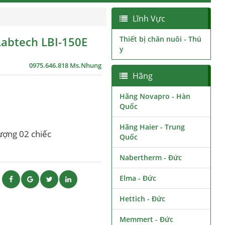
Lĩnh Vực
 Labtech LBI-150E
Thiết bị chăn nuôi - Thú
y
0975.646.818 Ms.Nhung
Hãng
Hãng Novapro - Hàn
Quốc
Hãng Haier - Trung
lượng 02 chiếc
Quốc
Nabertherm - Đức
Elma - Đức
ẽ
Hettich - Đức
Memmert - Đức