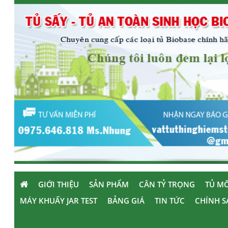
GIỚI THIỆU
SẢN PHẨM
CÂN TỶ TRỌNG
TỦ MÔ
MÁY KHUẤY JAR TEST
BẢNG GIÁ
TIN TỨC
CHÍNH S