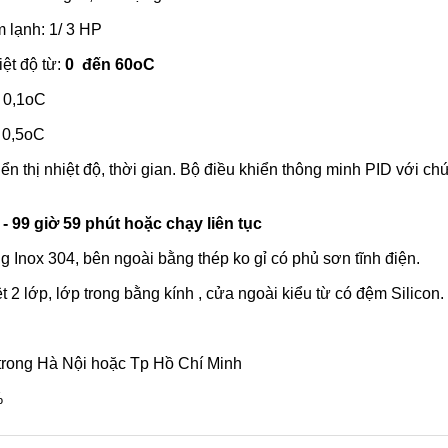
 lạnh: 1/ 3 HP
iệt độ từ:
0 đến 60oC
: 0,1oC
: 0,5oC
hiển thị nhiệt độ, thời gian. Bộ điều khiển thông minh PID với 
 - 99 giờ 59 phút hoặc chạy liên tục
ng Inox 304, bên ngoài bằng thép ko gỉ có phủ sơn tĩnh điện.
t 2 lớp, lớp trong bằng kính , cửa ngoài kiểu từ có đệm Silicon.
trong Hà Nội hoặc Tp Hồ Chí Minh
%