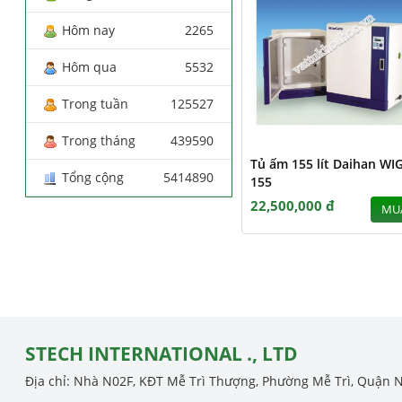
Hôm nay
2265
Hôm qua
5532
Trong tuần
125527
Trong tháng
439590
Tủ ấm 155 lít Daihan WIG
Tổng cộng
5414890
155
22,500,000 đ
MU
STECH INTERNATIONAL ., LTD
Địa chỉ: Nhà N02F, KĐT Mễ Trì Thượng, Phường Mễ Trì, Quận 