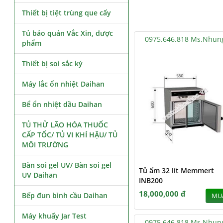
Thiết bị tiệt trùng que cấy
Tủ bảo quản Vắc Xin, dược
0975.646.818 Ms.Nhun
phẩm
Thiết bị soi sắc ký
Máy lắc ổn nhiệt Daihan
Bể ổn nhiệt dầu Daihan
TỦ THỬ LÃO HÓA THUỐC
CẤP TỐC/ TỦ VI KHÍ HẬU/ TỦ
MÔI TRƯỜNG
Bàn soi gel UV/ Bàn soi gel
Tủ ấm 32 lít Memmert
UV Daihan
INB200
18,000,000 đ
Bếp đun bình cầu Daihan
MU
Máy khuấy Jar Test
0975.646.818 Ms.Nhun