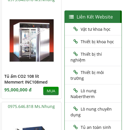
Liên Kết Website
Vật tư khoa học
Thiết bị khoa học
Thiết bị thí
nghiệm
Thiết bị môi
Tủ ấm CO2 108 lít
trường
Memmert INC108med
95,000,000 đ
Lò nung
MUA
Nabertherm
0975.646.818 Ms.Nhung
Lò nung chuyên
dụng
Tủ an toàn sinh