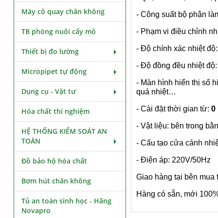
Máy cô quay chân không
- Công suất bộ phận làm
TB phòng nuôi cấy mô
- Phạm vi điều chỉnh nh
- Độ chính xác nhiệt độ
Thiết bị đo lường
- Độ đồng đều nhiệt độ
Micropipet tự động
- Màn hình hiển thị số 
Dụng cụ - Vật tư
quá nhiệt…
- Cài đặt thời gian từ:
0
Hóa chất thí nghiệm
- Vật liệu: bên trong bằ
HỆ THỐNG KIỂM SOÁT AN
TOÀN
- Cấu tạo cửa cánh nhiệ
- Điện áp: 220V/50Hz
Đồ bảo hộ hóa chất
Giao hàng tại bên mua 
Bơm hút chân không
Hàng có sẵn, mới 100
Tủ an toàn sinh học - Hãng
Novapro