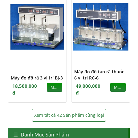
Máy đo độ tan rã thuốc
Máy đo độ rã 3 vị trí BJ-3
6 vị tri RC-6
18,500,000
49,000,000
MUA
MUA
đ
đ
Xem tất cả 42 Sản phẩm cùng loại
Danh Mục Sản Phẩm