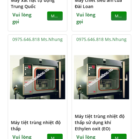
Máy xát hạt tự động
Máy chiết siêu âm của
Trung Quốc
Đài Loan
Vui lòng
Vui lòng
MUA
MUA
gọi
gọi
0975.646.818 Ms.Nhung
0975.646.818 Ms.Nhung
Máy tiệt trùng nhiệt độ
Máy tiệt trùng nhiệt độ
thấp sử dụng khí
thấp
Ethylen oxit (EO)
Vui lòng
Vui lòng
MUA
MUA