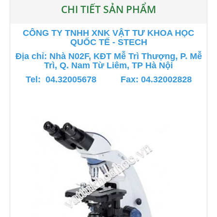
CHI TIẾT SẢN PHẨM
CÔNG TY TNHH XNK VẬT TƯ KHOA HỌC
QUỐC TẾ - STECH
Địa chỉ: Nhà N02F, KĐT Mễ Trì Thượng, P. Mễ
Trì, Q. Nam Từ Liêm, TP Hà Nội
Tel: 04.32005678 Fax: 04.32002828