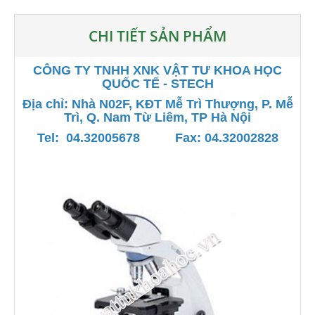
CHI TIẾT SẢN PHẨM
CÔNG TY TNHH XNK VẬT TƯ KHOA HỌC
QUỐC TẾ - STECH
Địa chỉ: Nhà N02F, KĐT Mễ Trì Thượng, P. Mễ
Trì, Q. Nam Từ Liêm, TP Hà Nội
Tel: 04.32005678 Fax: 04.32002828