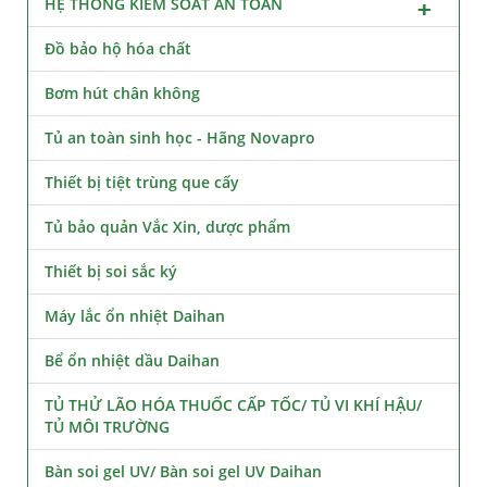
HỆ THỐNG KIỂM SOÁT AN TOÀN
Đồ bảo hộ hóa chất
Bơm hút chân không
Tủ an toàn sinh học - Hãng Novapro
Thiết bị tiệt trùng que cấy
Tủ bảo quản Vắc Xin, dược phẩm
Thiết bị soi sắc ký
Máy lắc ổn nhiệt Daihan
Bể ổn nhiệt dầu Daihan
TỦ THỬ LÃO HÓA THUỐC CẤP TỐC/ TỦ VI KHÍ HẬU/
TỦ MÔI TRƯỜNG
Bàn soi gel UV/ Bàn soi gel UV Daihan