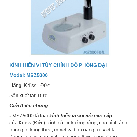
KÍNH HIỂN VI TÙY CHỈNH ĐỘ PHÓNG ĐẠI
Model: MSZ5000
Hãng: Krüss - Đức
Sản xuất tại: Đức
Giới thiệu chung:
- MSZ5000 là loại
kính hiển vi soi nổi cao cấp
của Krüss (Đức), kính có thị trường rộng, cho hình ảnh
phóng to trung thực, rõ nét và tính năng ưu việt là
Zoom liên tục cho hình ảnh trung thực, sống động.