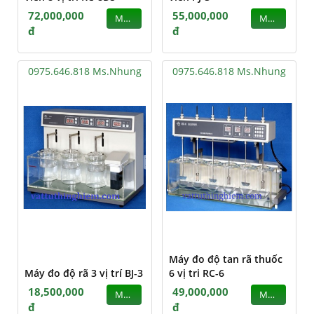
72,000,000
55,000,000
MUA
MUA
đ
đ
0975.646.818 Ms.Nhung
0975.646.818 Ms.Nhung
Máy đo độ tan rã thuốc
Máy đo độ rã 3 vị trí BJ-3
6 vị tri RC-6
18,500,000
49,000,000
MUA
MUA
đ
đ