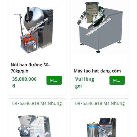
Nồi bao đường 50-
70kg/giờ
Máy tạo hạt dạng cốm
35,000,000
Vui lòng
MUA
MUA
đ
gọi
0975.646.818 Ms.Nhung
0975.646.818 Ms.Nhung