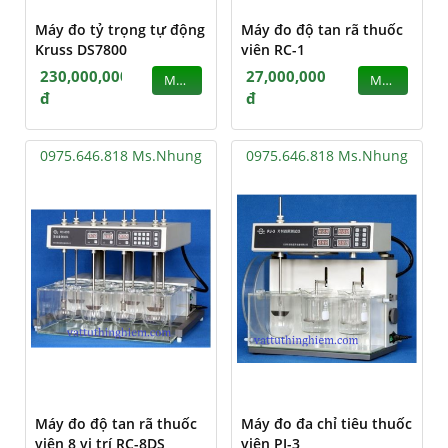
Máy đo tỷ trọng tự động
Máy đo độ tan rã thuốc
Kruss DS7800
viên RC-1
230,000,000
27,000,000
MUA
MUA
đ
đ
0975.646.818 Ms.Nhung
0975.646.818 Ms.Nhung
Máy đo độ tan rã thuốc
Máy đo đa chỉ tiêu thuốc
viên 8 vị trí RC-8DS
viên PJ-3