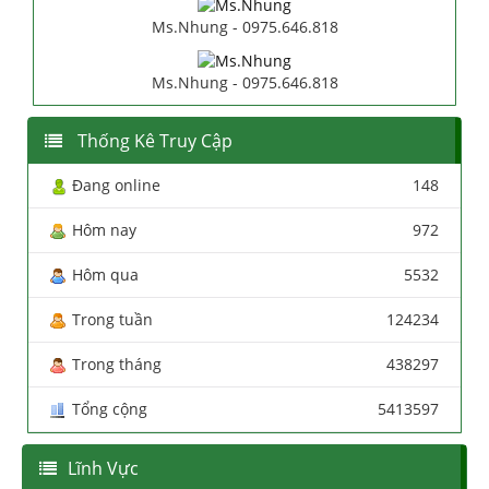
Ms.Nhung - 0975.646.818
Ms.Nhung - 0975.646.818
Thống Kê Truy Cập
Đang online
148
Hôm nay
972
Hôm qua
5532
Trong tuần
124234
Trong tháng
438297
Tổng cộng
5413597
Lĩnh Vực