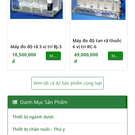
Máy đo độ tan rã thuốc
Máy đo độ rã 3 vị trí BJ-3
6 vị tri RC-6
18,500,000
49,000,000
MUA
MUA
đ
đ
Xem tất cả 42 Sản phẩm cùng loại
Danh Mục Sản Phẩm
Thiết bị ngành dược
Thiết bị chăn nuôi - Thú y