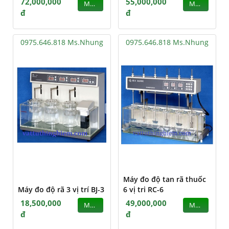
72,000,000
55,000,000
MUA
MUA
đ
đ
0975.646.818 Ms.Nhung
0975.646.818 Ms.Nhung
Máy đo độ tan rã thuốc
Máy đo độ rã 3 vị trí BJ-3
6 vị tri RC-6
18,500,000
49,000,000
MUA
MUA
đ
đ