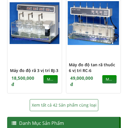
Máy đo độ tan rã thuốc
Máy đo độ rã 3 vị trí BJ-3
6 vị tri RC-6
18,500,000
49,000,000
MUA
MUA
đ
đ
Xem tất cả 42 Sản phẩm cùng loại
Danh Mục Sản Phẩm